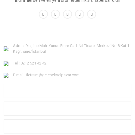
indirimlerden ve en yeni ürünlerden ilk siz haberdar olun
Adres : Yeşilce Mah. Yunus Emre Cad. Nil Ticaret Merkezi No:8 Kat 1
Kağıthane/İstanbul
Tel : 0212 521 42 42
E-mail : iletisim@gelenekselpazar.com
KURUMSAL
KATEGORİLER
YARDIM