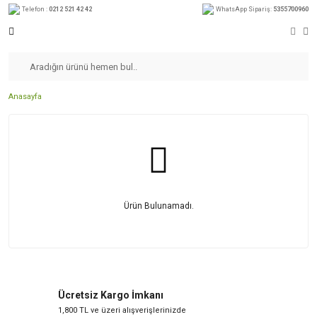
Telefon :
0212 521 42 42
WhatsApp Sipariş:
5355700960
Anasayfa
Ürün Bulunamadı.
Ücretsiz Kargo İmkanı
1,800 TL ve üzeri alışverişlerinizde