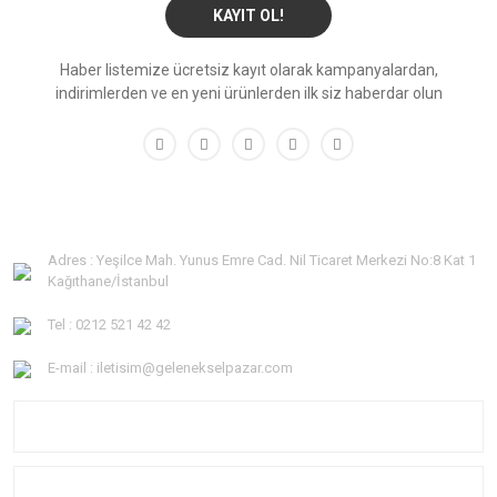
KAYIT OL!
Haber listemize ücretsiz kayıt olarak kampanyalardan,
indirimlerden ve en yeni ürünlerden ilk siz haberdar olun
Adres : Yeşilce Mah. Yunus Emre Cad. Nil Ticaret Merkezi No:8 Kat 1
Kağıthane/İstanbul
Tel : 0212 521 42 42
E-mail : iletisim@gelenekselpazar.com
KURUMSAL
KATEGORİLER