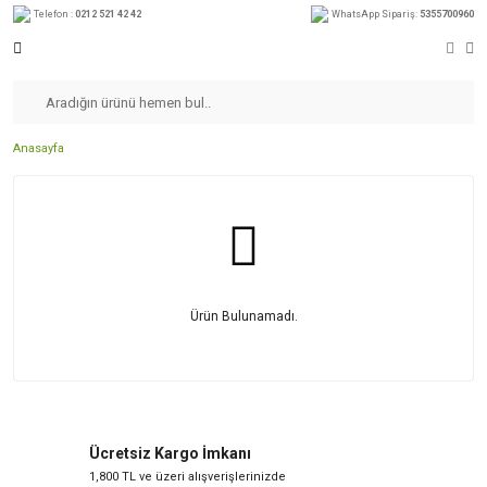
Telefon :
0212 521 42 42
WhatsApp Sipariş:
5355700960
Anasayfa
Ürün Bulunamadı.
Ücretsiz Kargo İmkanı
1,800 TL ve üzeri alışverişlerinizde