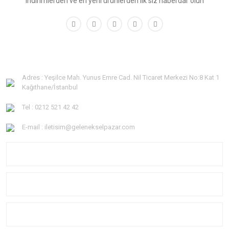
indirimlerden ve en yeni ürünlerden ilk siz haberdar olun
Adres : Yeşilce Mah. Yunus Emre Cad. Nil Ticaret Merkezi No:8 Kat 1
Kağıthane/İstanbul
Tel : 0212 521 42 42
E-mail : iletisim@gelenekselpazar.com
KURUMSAL
KATEGORİLER
YARDIM