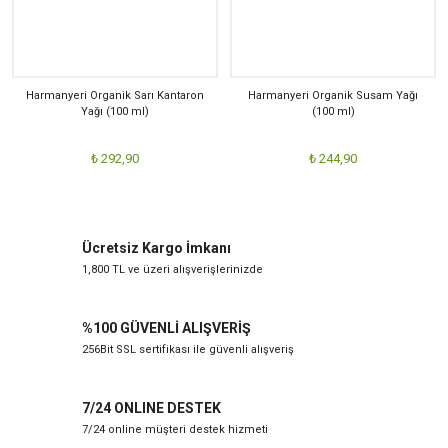
Harmanyeri Organik Sarı Kantaron
Harmanyeri Organik Susam Yağı
Yağı (100 ml)
(100 ml)
₺ 292,90
₺ 244,90
Ücretsiz Kargo İmkanı
1,800 TL ve üzeri alışverişlerinizde
%100 GÜVENLİ ALIŞVERİŞ
256Bit SSL sertifikası ile güvenli alışveriş
7/24 ONLINE DESTEK
7/24 online müşteri destek hizmeti