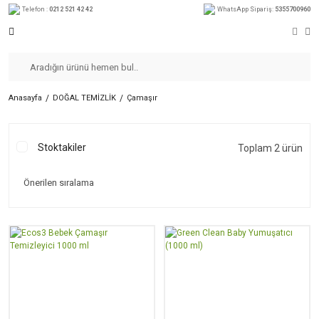
Telefon :
0212 521 42 42
WhatsApp Sipariş:
5355700960
Anasayfa
DOĞAL TEMİZLİK
Çamaşır
Stoktakiler
Toplam 2 ürün