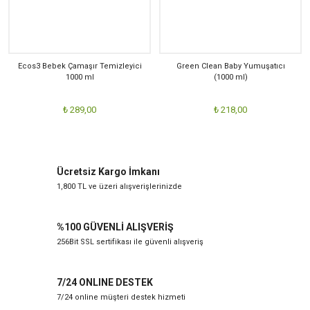
Ecos3 Bebek Çamaşır Temizleyici
Green Clean Baby Yumuşatıcı
1000 ml
(1000 ml)
₺ 289,00
₺ 218,00
Ücretsiz Kargo İmkanı
1,800 TL ve üzeri alışverişlerinizde
%100 GÜVENLİ ALIŞVERİŞ
256Bit SSL sertifikası ile güvenli alışveriş
7/24 ONLINE DESTEK
7/24 online müşteri destek hizmeti