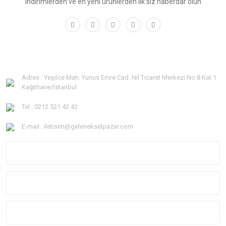
indirimlerden ve en yeni ürünlerden ilk siz haberdar olun
Adres : Yeşilce Mah. Yunus Emre Cad. Nil Ticaret Merkezi No:8 Kat 1
Kağıthane/İstanbul
Tel : 0212 521 42 42
E-mail : iletisim@gelenekselpazar.com
KURUMSAL
KATEGORİLER
YARDIM