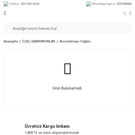
Telefon :
0212 521 42 42
WhatsApp Sipariş:
5355700960
Anasayfa
ÖZEL KAMPANYALAR
Aromaterapi Yağları
Ürün Bulunamadı.
Ücretsiz Kargo İmkanı
1,800 TL ve üzeri alışverişlerinizde