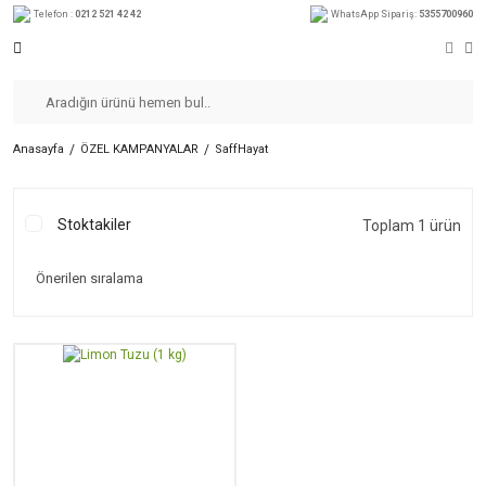
Telefon :
0212 521 42 42
WhatsApp Sipariş:
5355700960
Anasayfa
ÖZEL KAMPANYALAR
SaffHayat
Stoktakiler
Toplam 1 ürün