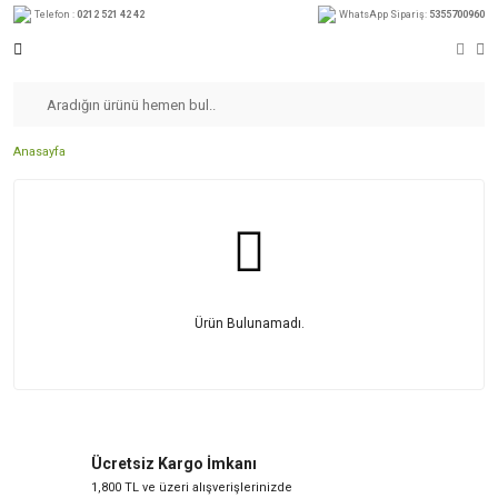
Telefon :
0212 521 42 42
WhatsApp Sipariş:
5355700960
Anasayfa
Ürün Bulunamadı.
Ücretsiz Kargo İmkanı
1,800 TL ve üzeri alışverişlerinizde