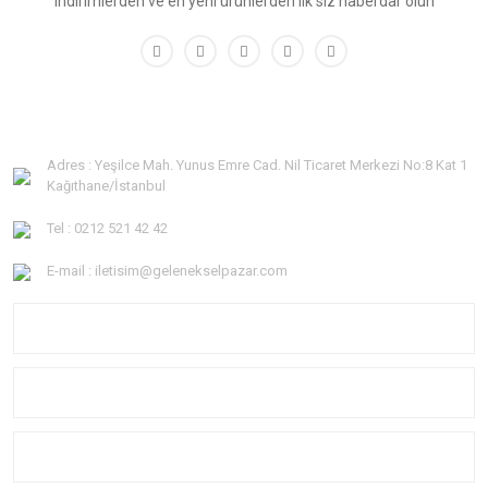
indirimlerden ve en yeni ürünlerden ilk siz haberdar olun
Adres : Yeşilce Mah. Yunus Emre Cad. Nil Ticaret Merkezi No:8 Kat 1
Kağıthane/İstanbul
Tel : 0212 521 42 42
E-mail : iletisim@gelenekselpazar.com
KURUMSAL
KATEGORİLER
YARDIM