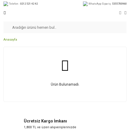
Telefon :
0212 521 42 42
WhatsApp Sipariş:
5355700960
Anasayfa
Ürün Bulunamadı.
Ücretsiz Kargo İmkanı
1,800 TL ve üzeri alışverişlerinizde