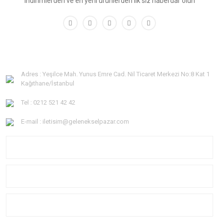
indirimlerden ve en yeni ürünlerden ilk siz haberdar olun
Adres : Yeşilce Mah. Yunus Emre Cad. Nil Ticaret Merkezi No:8 Kat 1
Kağıthane/İstanbul
Tel : 0212 521 42 42
E-mail : iletisim@gelenekselpazar.com
KURUMSAL
KATEGORİLER
YARDIM