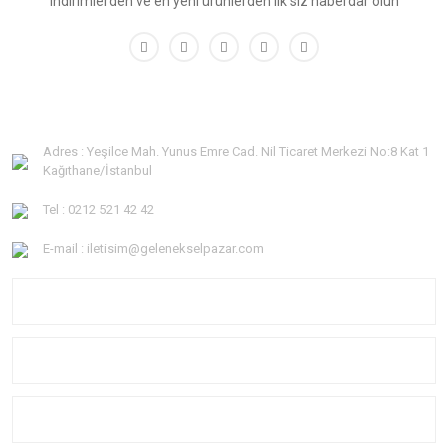
indirimlerden ve en yeni ürünlerden ilk siz haberdar olun
Adres : Yeşilce Mah. Yunus Emre Cad. Nil Ticaret Merkezi No:8 Kat 1
Kağıthane/İstanbul
Tel : 0212 521 42 42
E-mail : iletisim@gelenekselpazar.com
KURUMSAL
KATEGORİLER
YARDIM