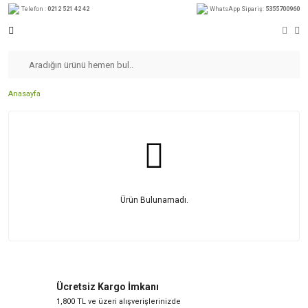
Telefon :
0212 521 42 42
WhatsApp Sipariş:
5355700960
Anasayfa
Ürün Bulunamadı.
Ücretsiz Kargo İmkanı
1,800 TL ve üzeri alışverişlerinizde