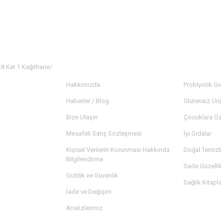
:8 Kat 1 Kağıthane/
KURUMSAL
KATEGORİ
Hakkımızda
Probiyotik Gı
Haberler / Blog
Glütensiz Ürü
Bize Ulaşın
Çocuklara Öz
Mesafeli Satış Sözleşmesi
İyi Gıdalar
Kişisel Verilerin Korunması Hakkında
Doğal Temizl
Bilgilendirme
Sade Güzelli
Gizlilik ve Güvenlik
Sağlık Kitapla
İade ve Değişim
Analizlerimiz