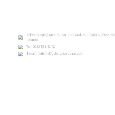
Adres : Yeşilce Mah. Yunus Emre Cad. Nil Ticaret Merkezi No
İstanbul
Tel : 0212 521 42 42
E-mail : iletisim@gelenekselpazar.com