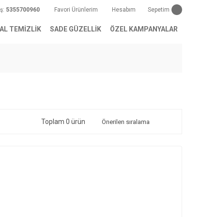
iş:
5355700960
Favori Ürünlerim
Hesabım
Sepetim
AL TEMİZLİK
SADE GÜZELLİK
ÖZEL KAMPANYALAR
Toplam 0 ürün