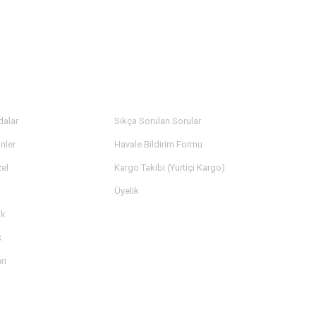
LER
YARDIM
dalar
Sıkça Sorulan Sorular
nler
Havale Bildirim Formu
el
Kargo Takibi (Yurtiçi Kargo)
Üyelik
ik
k
rı