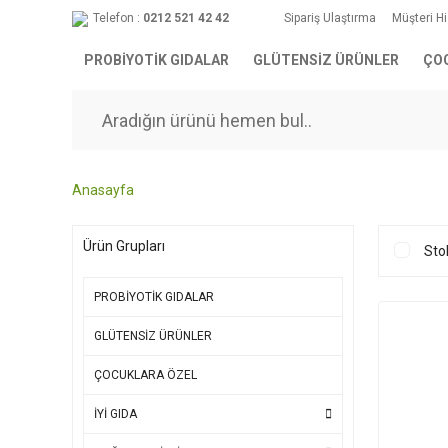
Telefon :
0212 521 42 42
Sipariş Ulaştırma
Müşteri H
PROBİYOTİK GIDALAR
GLÜTENSİZ ÜRÜNLER
ÇO
Anasayfa
Ürün Grupları
Sto
PROBİYOTİK GIDALAR
GLÜTENSİZ ÜRÜNLER
ÇOCUKLARA ÖZEL
İYİ GIDA