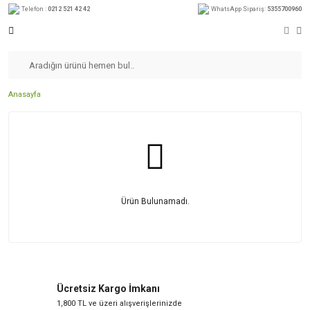
Telefon :
0212 521 42 42
WhatsApp Sipariş:
5355700960
Anasayfa
Ürün Bulunamadı.
Ücretsiz Kargo İmkanı
1,800 TL ve üzeri alışverişlerinizde