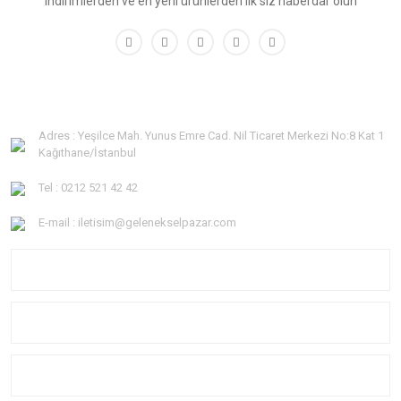
indirimlerden ve en yeni ürünlerden ilk siz haberdar olun
Adres : Yeşilce Mah. Yunus Emre Cad. Nil Ticaret Merkezi No:8 Kat 1
Kağıthane/İstanbul
Tel : 0212 521 42 42
E-mail : iletisim@gelenekselpazar.com
KURUMSAL
KATEGORİLER
YARDIM