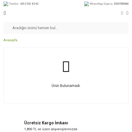
Telefon :
0212 521 42 42
WhatsApp Sipariş:
5355700960
Anasayfa
Ürün Bulunamadı.
Ücretsiz Kargo İmkanı
1,800 TL ve üzeri alışverişlerinizde