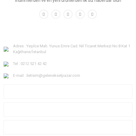
indirimlerden ve en yeni ürünlerden ilk siz haberdar olun
Adres : Yeşilce Mah. Yunus Emre Cad. Nil Ticaret Merkezi No:8 Kat 1
Kağıthane/İstanbul
Tel : 0212 521 42 42
E-mail : iletisim@gelenekselpazar.com
KURUMSAL
KATEGORİLER
YARDIM