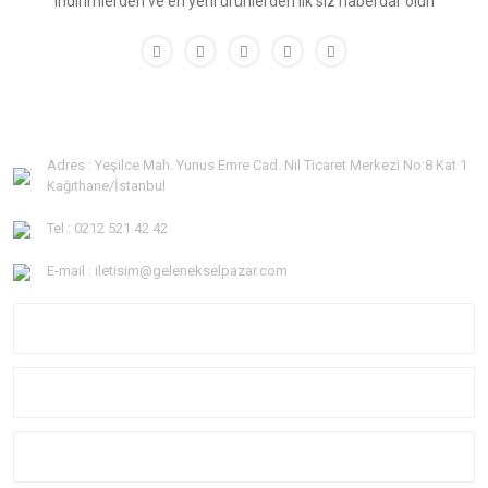
indirimlerden ve en yeni ürünlerden ilk siz haberdar olun
Adres : Yeşilce Mah. Yunus Emre Cad. Nil Ticaret Merkezi No:8 Kat 1
Kağıthane/İstanbul
Tel : 0212 521 42 42
E-mail : iletisim@gelenekselpazar.com
KURUMSAL
KATEGORİLER
YARDIM