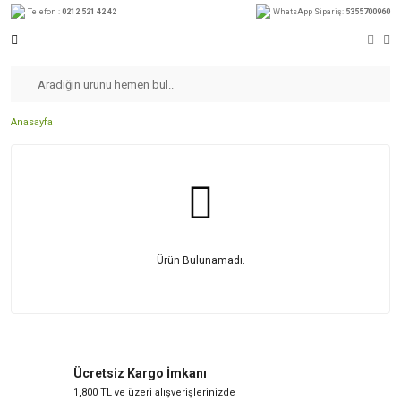
Telefon :
0212 521 42 42
WhatsApp Sipariş:
5355700960
Anasayfa
Ürün Bulunamadı.
Ücretsiz Kargo İmkanı
1,800 TL ve üzeri alışverişlerinizde