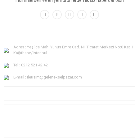
indirimlerden ve en yeni ürünlerden ilk siz haberdar olun
Adres : Yeşilce Mah. Yunus Emre Cad. Nil Ticaret Merkezi No:8 Kat 1
Kağıthane/İstanbul
Tel : 0212 521 42 42
E-mail : iletisim@gelenekselpazar.com
KURUMSAL
KATEGORİLER
YARDIM