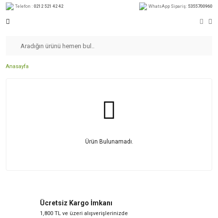
Telefon :
0212 521 42 42
WhatsApp Sipariş:
5355700960
Anasayfa
Ürün Bulunamadı.
Ücretsiz Kargo İmkanı
1,800 TL ve üzeri alışverişlerinizde