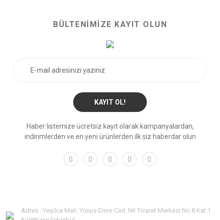
BÜLTENİMİZE KAYIT OLUN
KAYIT OL!
Haber listemize ücretsiz kayıt olarak kampanyalardan,
indirimlerden ve en yeni ürünlerden ilk siz haberdar olun
Adres : Yeşilce Mah. Yunus Emre Cad. Nil Ticaret Merkezi No:8 Kat 1
Kağıthane/İstanbul