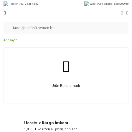
Telefon :
0212 521 42 42
WhatsApp Sipariş:
5355700960
Anasayfa
Ürün Bulunamadı.
Ücretsiz Kargo İmkanı
1,800 TL ve üzeri alışverişlerinizde