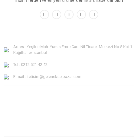
indirimlerden ve en yeni ürünlerden ilk siz haberdar olun
Adres : Yeşilce Mah. Yunus Emre Cad. Nil Ticaret Merkezi No:8 Kat 1
Kağıthane/İstanbul
Tel : 0212 521 42 42
E-mail : iletisim@gelenekselpazar.com
KURUMSAL
KATEGORİLER
YARDIM