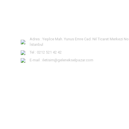
Adres : Yeşilce Mah. Yunus Emre Cad. Nil Ticaret Merkezi No
İstanbul
Tel : 0212 521 42 42
E-mail : iletisim@gelenekselpazar.com