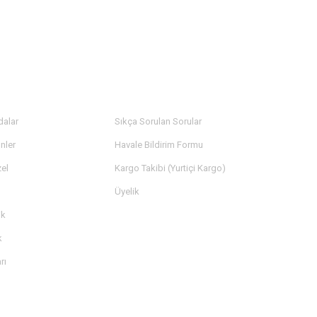
LER
YARDIM
dalar
Sıkça Sorulan Sorular
nler
Havale Bildirim Formu
el
Kargo Takibi (Yurtiçi Kargo)
Üyelik
ik
k
rı