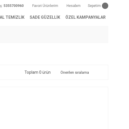
iş:
5355700960
Favori Ürünlerim
Hesabım
Sepetim
AL TEMİZLİK
SADE GÜZELLİK
ÖZEL KAMPANYALAR
Toplam 0 ürün