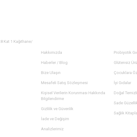
:8 Kat 1 Kağıthane/
KURUMSAL
KATEGORİ
Hakkımızda
Probiyotik Gı
Haberler / Blog
Glütensiz Ürü
Bize Ulaşın
Çocuklara Öz
Mesafeli Satış Sözleşmesi
İyi Gıdalar
Kişisel Verilerin Korunması Hakkında
Doğal Temizl
Bilgilendirme
Sade Güzelli
Gizlilik ve Güvenlik
Sağlık Kitapla
İade ve Değişim
Analizlerimiz