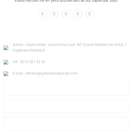
indirimlerden ve en yeni ürünlerden ilk siz haberdar olun
Adres : Yeşilce Mah. Yunus Emre Cad. Nil Ticaret Merkezi No:8 Kat 1
Kağıthane/İstanbul
Tel : 0212 521 42 42
E-mail : iletisim@gelenekselpazar.com
KURUMSAL
KATEGORİLER
YARDIM