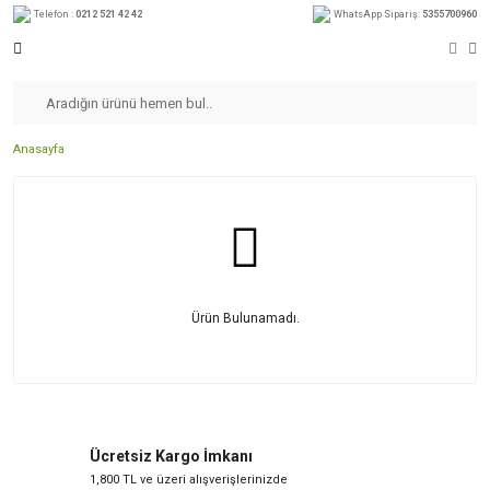
Telefon :
0212 521 42 42
WhatsApp Sipariş:
5355700960
Anasayfa
Ürün Bulunamadı.
Ücretsiz Kargo İmkanı
1,800 TL ve üzeri alışverişlerinizde