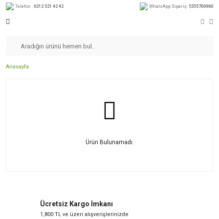
Telefon :
0212 521 42 42
WhatsApp Sipariş:
5355700960
Anasayfa
Ürün Bulunamadı.
Ücretsiz Kargo İmkanı
1,800 TL ve üzeri alışverişlerinizde