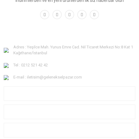
indirimlerden ve en yeni ürünlerden ilk siz haberdar olun
Adres : Yeşilce Mah. Yunus Emre Cad. Nil Ticaret Merkezi No:8 Kat 1
Kağıthane/İstanbul
Tel : 0212 521 42 42
E-mail : iletisim@gelenekselpazar.com
KURUMSAL
KATEGORİLER
YARDIM