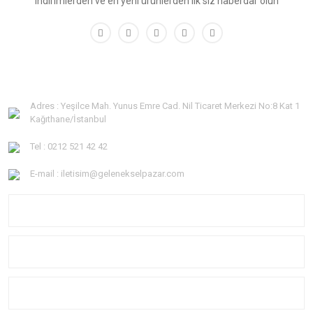
indirimlerden ve en yeni ürünlerden ilk siz haberdar olun
Adres : Yeşilce Mah. Yunus Emre Cad. Nil Ticaret Merkezi No:8 Kat 1
Kağıthane/İstanbul
Tel : 0212 521 42 42
E-mail : iletisim@gelenekselpazar.com
KURUMSAL
KATEGORİLER
YARDIM