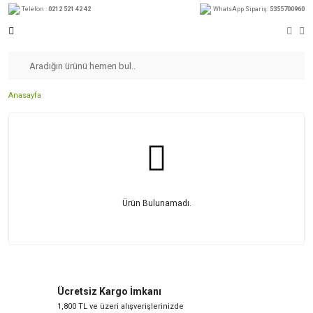
Telefon :
0212 521 42 42
WhatsApp Sipariş:
5355700960
Anasayfa
Ürün Bulunamadı.
Ücretsiz Kargo İmkanı
1,800 TL ve üzeri alışverişlerinizde