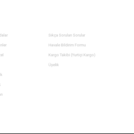
LER
YARDIM
dalar
Sıkça Sorulan Sorular
nler
Havale Bildirim Formu
el
Kargo Takibi (Yurtiçi Kargo)
Üyelik
ik
k
rı