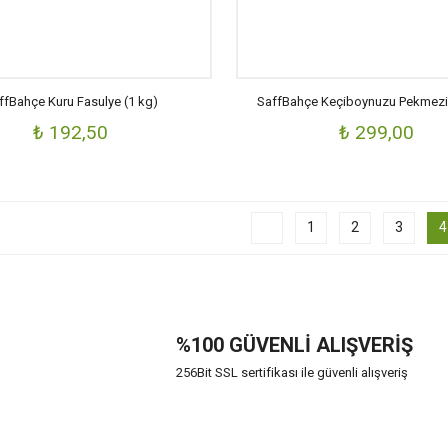
ffBahçe Kuru Fasulye (1 kg)
SaffBahçe Keçiboynuzu Pekmezi 
₺ 192,50
₺ 299,00
1
2
3
4
%100 GÜVENLİ ALIŞVERİŞ
256Bit SSL sertifikası ile güvenli alışveriş