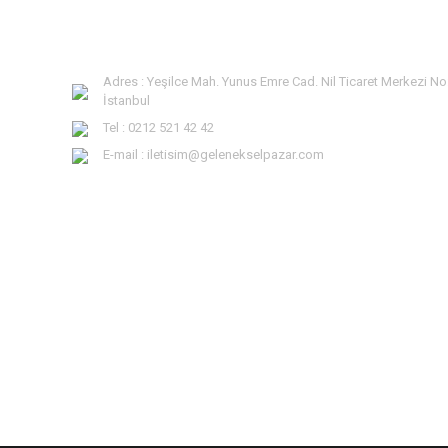
Adres : Yeşilce Mah. Yunus Emre Cad. Nil Ticaret Merkezi No
İstanbul
Tel : 0212 521 42 42
E-mail : iletisim@gelenekselpazar.com