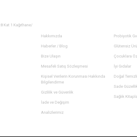
:8 Kat 1 Kağıthane/
KURUMSAL
KATEGORİ
Hakkımızda
Probiyotik Gı
Haberler / Blog
Glütensiz Ürü
Bize Ulaşın
Çocuklara Öz
Mesafeli Satış Sözleşmesi
İyi Gıdalar
Kişisel Verilerin Korunması Hakkında
Doğal Temizl
Bilgilendirme
Sade Güzelli
Gizlilik ve Güvenlik
Sağlık Kitapla
İade ve Değişim
Analizlerimiz