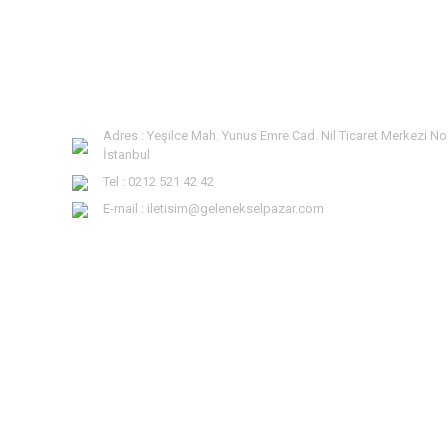
Adres : Yeşilce Mah. Yunus Emre Cad. Nil Ticaret Merkezi No
İstanbul
Tel : 0212 521 42 42
E-mail : iletisim@gelenekselpazar.com