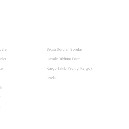
LER
YARDIM
dalar
Sıkça Sorulan Sorular
nler
Havale Bildirim Formu
el
Kargo Takibi (Yurtiçi Kargo)
Üyelik
ik
k
rı