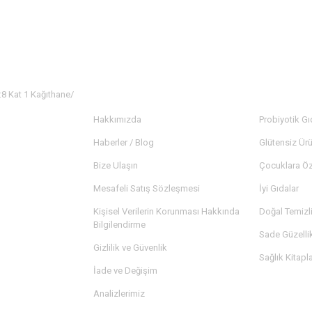
:8 Kat 1 Kağıthane/
KURUMSAL
KATEGORİ
Hakkımızda
Probiyotik Gı
Haberler / Blog
Glütensiz Ürü
Bize Ulaşın
Çocuklara Öz
Mesafeli Satış Sözleşmesi
İyi Gıdalar
Kişisel Verilerin Korunması Hakkında
Doğal Temizl
Bilgilendirme
Sade Güzelli
Gizlilik ve Güvenlik
Sağlık Kitapla
İade ve Değişim
Analizlerimiz