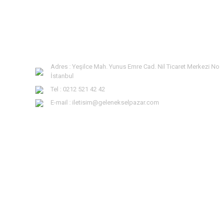
Adres : Yeşilce Mah. Yunus Emre Cad. Nil Ticaret Merkezi No
İstanbul
Tel : 0212 521 42 42
E-mail : iletisim@gelenekselpazar.com