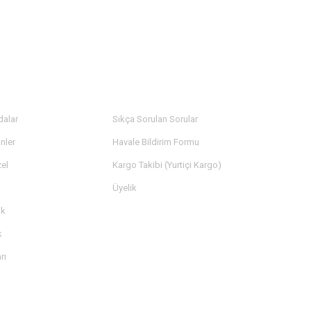
LER
YARDIM
dalar
Sıkça Sorulan Sorular
nler
Havale Bildirim Formu
el
Kargo Takibi (Yurtiçi Kargo)
Üyelik
ik
k
rı