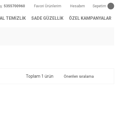
iş:
5355700960
Favori Ürünlerim
Hesabım
Sepetim
AL TEMİZLİK
SADE GÜZELLİK
ÖZEL KAMPANYALAR
Toplam 1 ürün