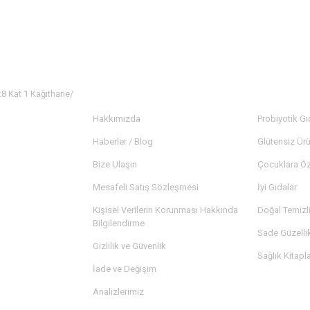
:8 Kat 1 Kağıthane/
KURUMSAL
KATEGORİ
Hakkımızda
Probiyotik Gı
Haberler / Blog
Glütensiz Ürü
Bize Ulaşın
Çocuklara Öz
Mesafeli Satış Sözleşmesi
İyi Gıdalar
Kişisel Verilerin Korunması Hakkında
Doğal Temizl
Bilgilendirme
Sade Güzelli
Gizlilik ve Güvenlik
Sağlık Kitapla
İade ve Değişim
Analizlerimiz