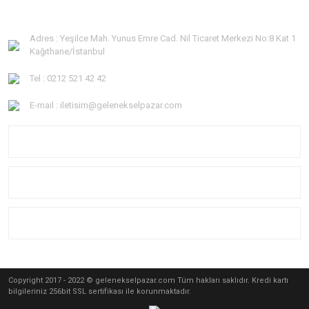
Adres : Yeşilce Mah. Yunus Emre Cad. Nil Ticaret Merkezi No:8 Kat 1
Kağıthane/İstanbul
Tel : 0212 521 42 42
E-mail : iletisim@gelenekselpazar.com
KURUMSAL
KATEGORİLER
YARDIM
Copyright 2017 - 2022 © gelenekselpazar.com Tüm hakları saklıdır. Kredi kartı
bilgileriniz 256bit SSL sertifikası ile korunmaktadır.