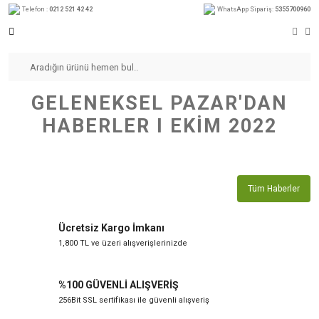
Telefon :
0212 521 42 42
WhatsApp Sipariş:
5355700960
GELENEKSEL PAZAR'DAN
HABERLER I EKIM 2022
Tüm Haberler
Ücretsiz Kargo İmkanı
1,800 TL ve üzeri alışverişlerinizde
%100 GÜVENLİ ALIŞVERİŞ
256Bit SSL sertifikası ile güvenli alışveriş