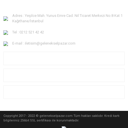
Adres : Yeşilce Mah. Yunus Emre Cad. Nil Ticaret Merkezi No:8 Kat 1
Kağıthane/İstanbul
Tel : 0212 521 42 42
E-mail : iletisim@gelenekselpazar.com
KURUMSAL
KATEGORİLER
YARDIM
Copyright 2017 - 2022 © gelenekselpazar.com Tüm hakları saklıdır. Kredi kartı
bilgileriniz 256bit SSL sertifikası ile korunmaktadır.