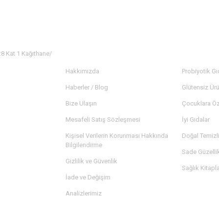
:8 Kat 1 Kağıthane/
KURUMSAL
KATEGORİ
Hakkımızda
Probiyotik Gı
Haberler / Blog
Glütensiz Ürü
Bize Ulaşın
Çocuklara Öz
Mesafeli Satış Sözleşmesi
İyi Gıdalar
Kişisel Verilerin Korunması Hakkında
Doğal Temizl
Bilgilendirme
Sade Güzelli
Gizlilik ve Güvenlik
Sağlık Kitapla
İade ve Değişim
Analizlerimiz