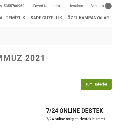
iş:
5355700960
Favori Ürünlerim
Hesabım
Sepetim
AL TEMİZLİK
SADE GÜZELLİK
ÖZEL KAMPANYALAR
MMUZ 2021
Tüm Haberler
7/24 ONLINE DESTEK
7/24 online müşteri destek hizmeti