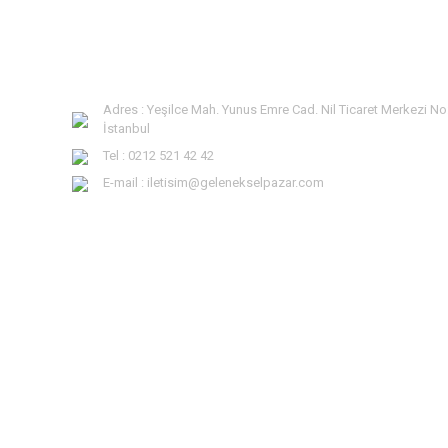
Adres : Yeşilce Mah. Yunus Emre Cad. Nil Ticaret Merkezi No
İstanbul
Tel : 0212 521 42 42
E-mail : iletisim@gelenekselpazar.com