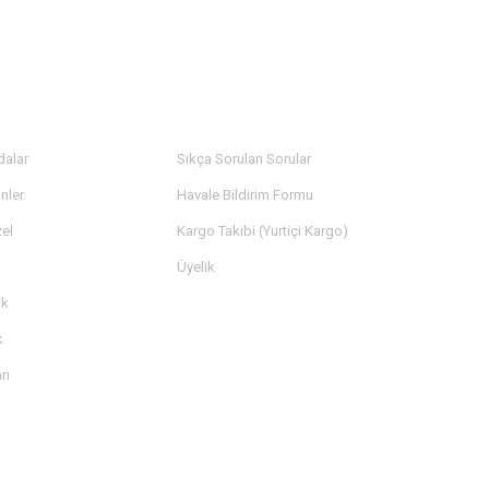
LER
YARDIM
dalar
Sıkça Sorulan Sorular
nler
Havale Bildirim Formu
el
Kargo Takibi (Yurtiçi Kargo)
Üyelik
ik
k
rı