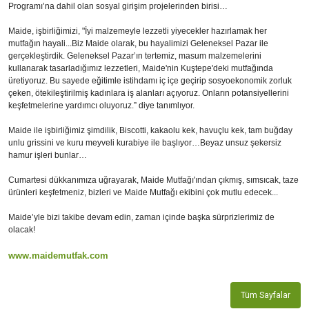
Programı’na dahil olan sosyal girişim projelerinden birisi…
Maide, işbirliğimizi, "İyi malzemeyle lezzetli yiyecekler hazırlamak her
mutfağın hayali...Biz Maide olarak, bu hayalimizi Geleneksel Pazar ile
gerçekleştirdik. Geleneksel Pazar’ın tertemiz, masum malzemelerini
kullanarak tasarladığımız lezzetleri, Maide'nin Kuştepe'deki mutfağında
üretiyoruz. Bu sayede eğitimle istihdamı iç içe geçirip sosyoekonomik zorluk
çeken, ötekileştirilmiş kadınlara iş alanları açıyoruz. Onların potansiyellerini
keşfetmelerine yardımcı oluyoruz.” diye tanımlıyor.
Maide ile işbirliğimiz şimdilik, Biscotti, kakaolu kek, havuçlu kek, tam buğday
unlu grissini ve kuru meyveli kurabiye ile başlıyor…Beyaz unsuz şekersiz
hamur işleri bunlar…
Cumartesi dükkanımıza uğrayarak, Maide Mutfağı'ından çıkmış, sımsıcak, taze
ürünleri keşfetmeniz, bizleri ve Maide Mutfağı ekibini çok mutlu edecek...
Maide’yle bizi takibe devam edin, zaman içinde başka sürprizlerimiz de
olacak!
www.maidemutfak.com
Tüm Sayfalar