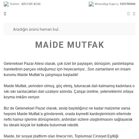
Telefon :
0212 521 42 42
WhatsApp Sipariş:
5355700960
MAIDE MUTFAK
Geleneksel Pazar Ailesi olarak, çok özel bir paylaşım, dönüşüm, yardımlaşma
hareketinin parçası olduğumuz için heyecanlıyız...Son zamanların en insani
kurumu Maide Mutfak’la çalışmaya başladık!
Maide Mutfak, yerinden olmuş, göç etmiş, tutunacak dalı kalmamış kadınlara o
sıkı sıkı sarılacakları dalı uzatıyor aslında. Çalışıp üretme, yeteneklerini ortaya
koyma imkânı veriyor.
Biz de Geleneksel Pazar olarak, sevip bayıldığınız ne kadar malzeme varsa
hepsini Maide Mutfak’a göndererek, orada kıymetli kardeşlerimizin ellerinde
nefis hamur işlerine dönüşmesini, ardından sizlere ulaştırılmasını sağlayarak
bu ideale küçük bir katkıda bulunmak istedik.
Maide, bir sosyal platform olan İmece’nin, Toplumsal Cinsiyet Eşitliği