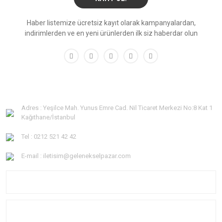
Haber listemize ücretsiz kayıt olarak kampanyalardan,
indirimlerden ve en yeni ürünlerden ilk siz haberdar olun
Adres : Yeşilce Mah. Yunus Emre Cad. Nil Ticaret Merkezi No:8 Kat 1
Kağıthane/İstanbul
Tel : 0212 521 42 42
E-mail : iletisim@gelenekselpazar.com
KURUMSAL
KATEGORİLER