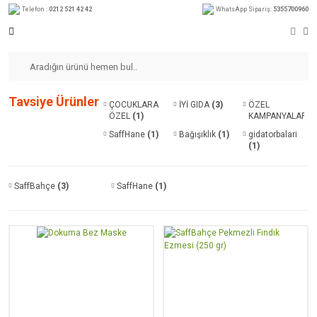
Telefon :
0212 521 42 42
WhatsApp Sipariş:
5355700960
Tavsiye Ürünler
ÇOCUKLARA
İYİ GIDA
(3)
ÖZEL
ÖZEL
(1)
KAMPANYALAR
(2)
SaffHane
(1)
Bağışıklık
(1)
gidatorbalari
(1)
SaffBahçe
(3)
SaffHane
(1)