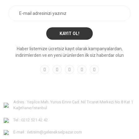
KAYIT OL!
Haber listemize ücretsiz kayıt olarak kampanyalardan,
indirimlerden ve en yeni ürünlerden ilk siz haberdar olun
Adres : Yeşilce Mah. Yunus Emre Cad. Nil Ticaret Merkezi No:8 Kat 1
Kağıthane/İstanbul
Tel : 0212 521 42 42
E-mail : iletisim@gelenekselpazar.com