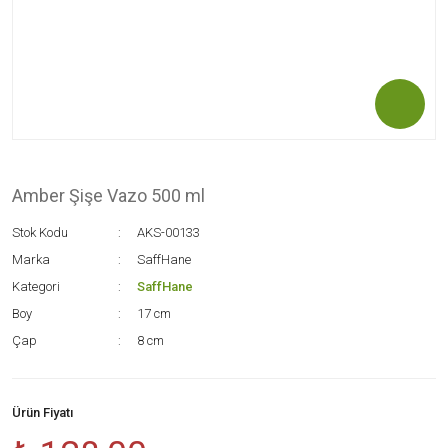
Amber Şişe Vazo 500 ml
Stok Kodu
AKS-00133
Marka
SaffHane
Kategori
SaffHane
Boy
17 cm
Çap
8 cm
Ürün Fiyatı