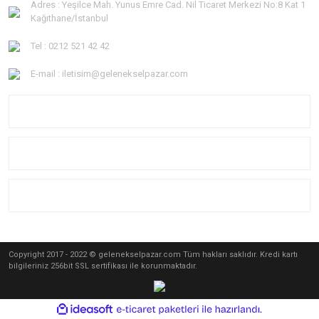
Adres : Yeşilce Mah. Yunus Emre Cad. Nil Ticaret Merkezi No:8 Kat 1
Kağıthane/İstanbul
Tel : 0212 521 42 42
E-mail : iletisim@gelenekselpazar.com
KURUMSAL
KATEGORİLER
YARDIM
Copyright 2017 - 2022 © gelenekselpazar.com Tüm hakları saklıdır. Kredi kartı
bilgileriniz 256bit SSL sertifikası ile korunmaktadır.
ile
ideasoft
e-