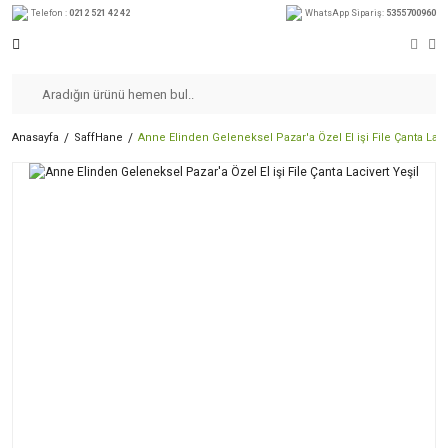
Telefon :
0212 521 42 42
WhatsApp Sipariş:
5355700960
Anasayfa
SaffHane
Anne Elinden Geleneksel Pazar'a Özel El işi File Çanta Laci