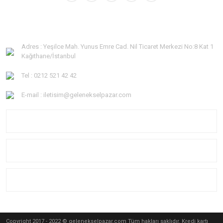
Adres : Yeşilce Mah. Yunus Emre Cad. Nil Ticaret Merkezi No:8 Kat 1
Kağıthane/İstanbul
Tel : 0212 521 42 42
E-mail : iletisim@gelenekselpazar.com
KURUMSAL
KATEGORİLER
YARDIM
Copyright 2017 - 2022 © gelenekselpazar.com Tüm hakları saklıdır. Kredi kartı