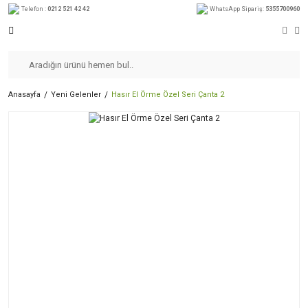
Telefon :
0212 521 42 42
WhatsApp Sipariş:
5355700960
Anasayfa
Yeni Gelenler
Hasır El Örme Özel Seri Çanta 2
Yeni