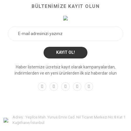
BÜLTENİMİZE KAYIT OLUN
KAYIT OL!
Haber listemize ücretsiz kayıt olarak kampanyalardan,
indirimlerden ve en yeni ürünlerden ilk siz haberdar olun
Adres : Yeşilce Mah. Yunus Emre Cad. Nil Ticaret Merkezi No:8 Kat 1
Kağıthane/İstanbul