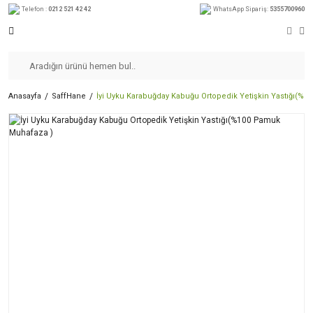
Telefon :
0212 521 42 42
WhatsApp Sipariş:
5355700960
Anasayfa
SaffHane
İyi Uyku Karabuğday Kabuğu Ortopedik Yetişkin Yastığı(%
%11