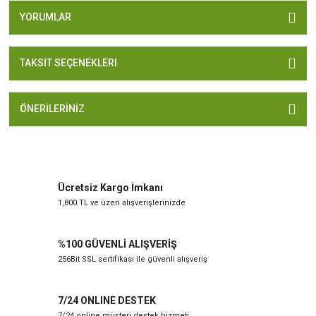
YORUMLAR
TAKSIT SEÇENEKLERI
ÖNERILERINIZ
Ücretsiz Kargo İmkanı
1,800 TL ve üzeri alışverişlerinizde
%100 GÜVENLİ ALIŞVERİŞ
256Bit SSL sertifikası ile güvenli alışveriş
7/24 ONLINE DESTEK
7/24 online müşteri destek hizmeti