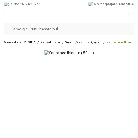
Telefon :
0212 521 42 42
WhatsApp Sipariş:
5355700960
Anasayfa
İYİ GIDA
Kahvaltılıklar
Siyah Çay / Bitki Çayları
Saffbahçe Ihlamur (