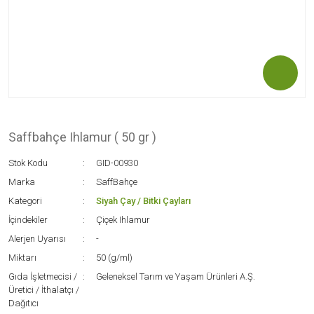
Saffbahçe Ihlamur ( 50 gr )
Stok Kodu
GID-00930
Marka
SaffBahçe
Kategori
Siyah Çay / Bitki Çayları
İçindekiler
Çiçek Ihlamur
Alerjen Uyarısı
-
Miktarı
50 (g/ml)
Gıda İşletmecisi /
Geleneksel Tarım ve Yaşam Ürünleri A.Ş.
Üretici / İthalatçı /
Dağıtıcı