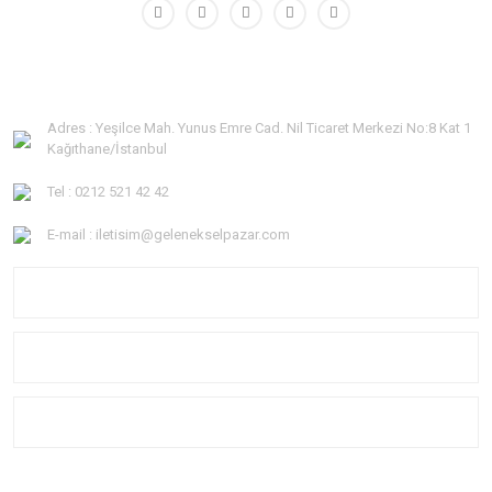
Adres : Yeşilce Mah. Yunus Emre Cad. Nil Ticaret Merkezi No:8 Kat 1
Kağıthane/İstanbul
Tel : 0212 521 42 42
E-mail : iletisim@gelenekselpazar.com
KURUMSAL
KATEGORİLER
YARDIM