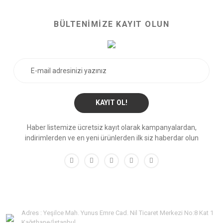
BÜLTENİMİZE KAYIT OLUN
KAYIT OL!
Haber listemize ücretsiz kayıt olarak kampanyalardan,
indirimlerden ve en yeni ürünlerden ilk siz haberdar olun
Adres : Yeşilce Mah. Yunus Emre Cad. Nil Ticaret Merkezi No:8 Kat 1
Kağıthane/İstanbul