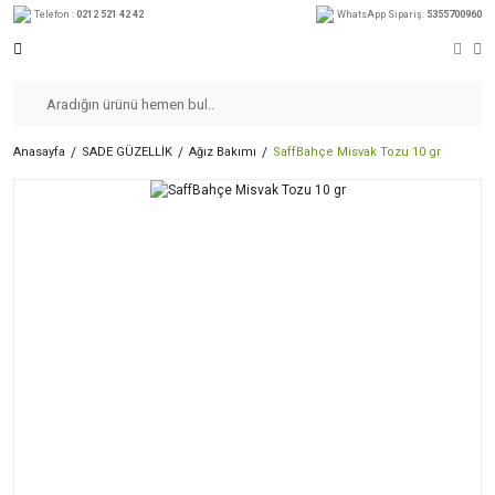
Telefon :
0212 521 42 42
WhatsApp Sipariş:
5355700960
Anasayfa
SADE GÜZELLİK
Ağız Bakımı
SaffBahçe Misvak Tozu 10 gr