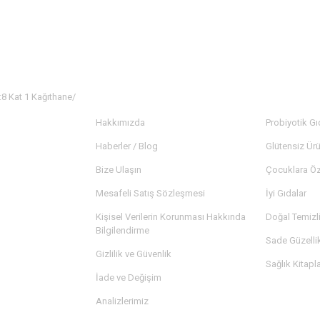
:8 Kat 1 Kağıthane/
KURUMSAL
KATEGORİ
Hakkımızda
Probiyotik Gı
Haberler / Blog
Glütensiz Ürü
Bize Ulaşın
Çocuklara Öz
Mesafeli Satış Sözleşmesi
İyi Gıdalar
Kişisel Verilerin Korunması Hakkında
Doğal Temizl
Bilgilendirme
Sade Güzelli
Gizlilik ve Güvenlik
Sağlık Kitapla
İade ve Değişim
Analizlerimiz