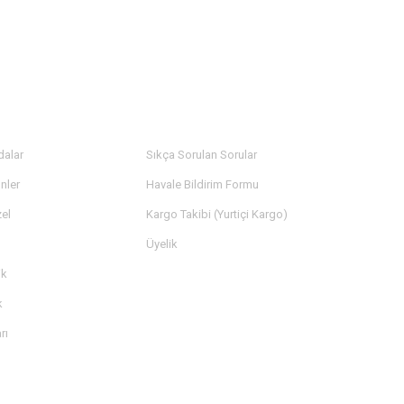
LER
YARDIM
dalar
Sıkça Sorulan Sorular
nler
Havale Bildirim Formu
el
Kargo Takibi (Yurtiçi Kargo)
Üyelik
ik
k
rı