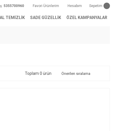
iş:
5355700960
Favori Ürünlerim
Hesabım
Sepetim
AL TEMİZLİK
SADE GÜZELLİK
ÖZEL KAMPANYALAR
Toplam 0 ürün