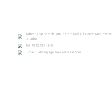
Adres : Yeşilce Mah. Yunus Emre Cad. Nil Ticaret Merkezi No
İstanbul
Tel : 0212 521 42 42
E-mail : iletisim@gelenekselpazar.com