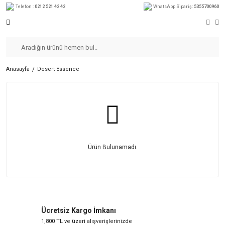
Telefon :
0212 521 42 42
WhatsApp Sipariş:
5355700960
Anasayfa
Desert Essence
Ürün Bulunamadı.
Ücretsiz Kargo İmkanı
1,800 TL ve üzeri alışverişlerinizde