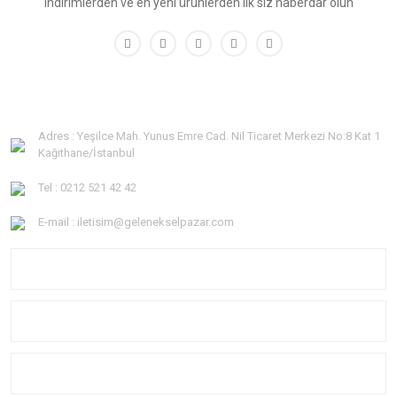
indirimlerden ve en yeni ürünlerden ilk siz haberdar olun
Adres : Yeşilce Mah. Yunus Emre Cad. Nil Ticaret Merkezi No:8 Kat 1
Kağıthane/İstanbul
Tel : 0212 521 42 42
E-mail : iletisim@gelenekselpazar.com
KURUMSAL
KATEGORİLER
YARDIM