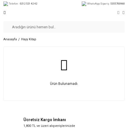
Telefon :
0212 521 42 42
WhatsApp Sipariş:
5355700960
Anasayfa
Hayy Kitap
Ürün Bulunamadı.
Ücretsiz Kargo İmkanı
1,800 TL ve üzeri alışverişlerinizde