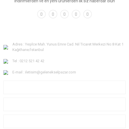
indirimlerden ve en yeni ürünlerden ilk siz haberdar olun
Adres : Yeşilce Mah. Yunus Emre Cad. Nil Ticaret Merkezi No:8 Kat 1
Kağıthane/İstanbul
Tel : 0212 521 42 42
E-mail : iletisim@gelenekselpazar.com
KURUMSAL
KATEGORİLER
YARDIM