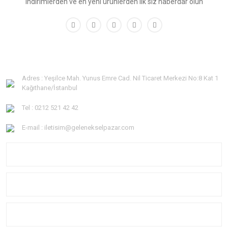
indirimlerden ve en yeni ürünlerden ilk siz haberdar olun
Adres : Yeşilce Mah. Yunus Emre Cad. Nil Ticaret Merkezi No:8 Kat 1
Kağıthane/İstanbul
Tel : 0212 521 42 42
E-mail : iletisim@gelenekselpazar.com
KURUMSAL
KATEGORİLER
YARDIM