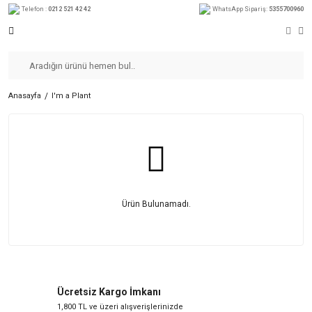
Telefon :
0212 521 42 42
WhatsApp Sipariş:
5355700960
Anasayfa
I'm a Plant
Ürün Bulunamadı.
Ücretsiz Kargo İmkanı
1,800 TL ve üzeri alışverişlerinizde