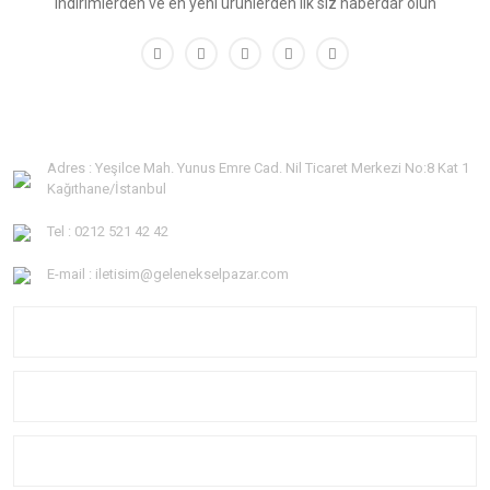
indirimlerden ve en yeni ürünlerden ilk siz haberdar olun
Adres : Yeşilce Mah. Yunus Emre Cad. Nil Ticaret Merkezi No:8 Kat 1
Kağıthane/İstanbul
Tel : 0212 521 42 42
E-mail : iletisim@gelenekselpazar.com
KURUMSAL
KATEGORİLER
YARDIM