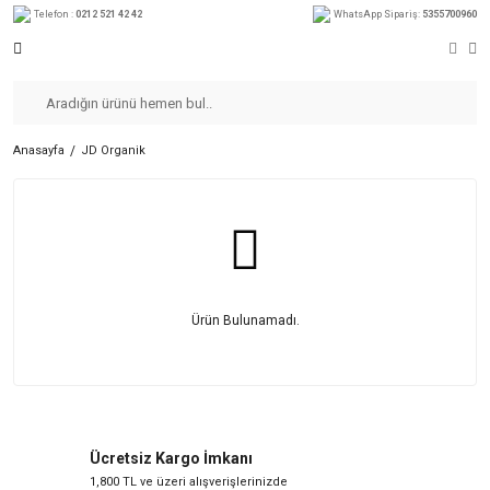
Telefon :
0212 521 42 42
WhatsApp Sipariş:
5355700960
Anasayfa
JD Organik
Ürün Bulunamadı.
Ücretsiz Kargo İmkanı
1,800 TL ve üzeri alışverişlerinizde