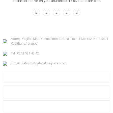
indirimlerden ve en yeni ürünlerden ilk siz haberdar olun
Adres : Yeşilce Mah. Yunus Emre Cad. Nil Ticaret Merkezi No:8 Kat 1
Kağıthane/İstanbul
Tel : 0212 521 42 42
E-mail : iletisim@gelenekselpazar.com
KURUMSAL
KATEGORİLER
YARDIM