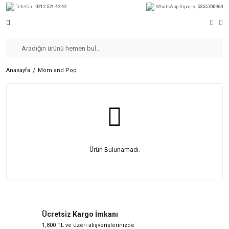
Telefon :
0212 521 42 42
WhatsApp Sipariş:
5355700960
Anasayfa
Mom and Pop
Ürün Bulunamadı.
Ücretsiz Kargo İmkanı
1,800 TL ve üzeri alışverişlerinizde