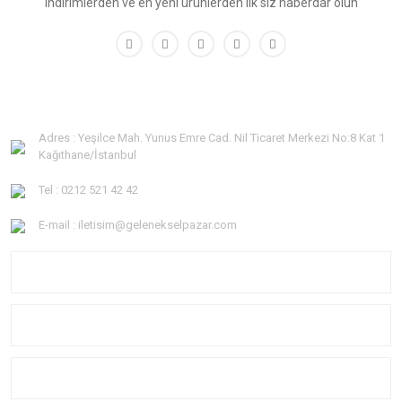
indirimlerden ve en yeni ürünlerden ilk siz haberdar olun
Adres : Yeşilce Mah. Yunus Emre Cad. Nil Ticaret Merkezi No:8 Kat 1
Kağıthane/İstanbul
Tel : 0212 521 42 42
E-mail : iletisim@gelenekselpazar.com
KURUMSAL
KATEGORİLER
YARDIM