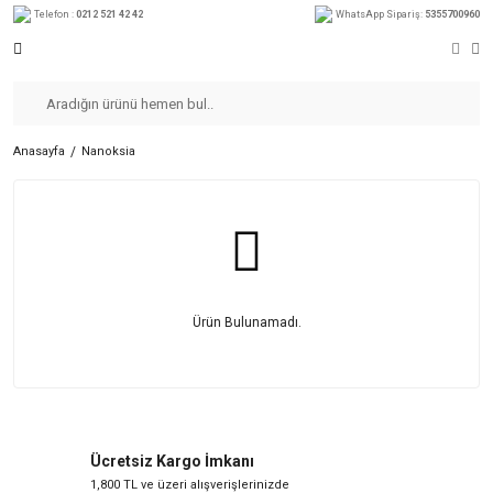
Telefon :
0212 521 42 42
WhatsApp Sipariş:
5355700960
Anasayfa
Nanoksia
Ürün Bulunamadı.
Ücretsiz Kargo İmkanı
1,800 TL ve üzeri alışverişlerinizde