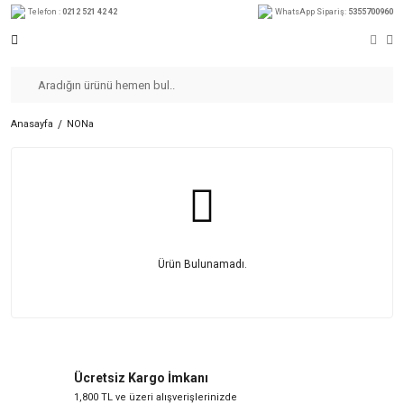
Telefon :
0212 521 42 42
WhatsApp Sipariş:
5355700960
Anasayfa
NONa
Ürün Bulunamadı.
Ücretsiz Kargo İmkanı
1,800 TL ve üzeri alışverişlerinizde