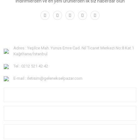
indirimlerden ve en yeni ürünlerden ilk siz haberdar olun
Adres : Yeşilce Mah. Yunus Emre Cad. Nil Ticaret Merkezi No:8 Kat 1
Kağıthane/İstanbul
Tel : 0212 521 42 42
E-mail : iletisim@gelenekselpazar.com
KURUMSAL
KATEGORİLER
YARDIM