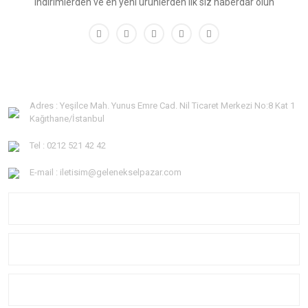
indirimlerden ve en yeni ürünlerden ilk siz haberdar olun
Adres : Yeşilce Mah. Yunus Emre Cad. Nil Ticaret Merkezi No:8 Kat 1
Kağıthane/İstanbul
Tel : 0212 521 42 42
E-mail : iletisim@gelenekselpazar.com
KURUMSAL
KATEGORİLER
YARDIM