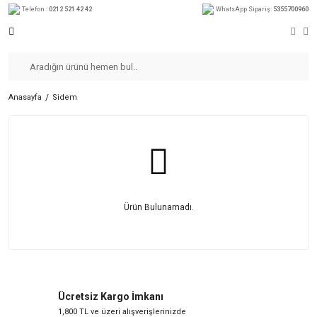
Telefon :
0212 521 42 42
WhatsApp Sipariş:
5355700960
Anasayfa
Sidem
Ürün Bulunamadı.
Ücretsiz Kargo İmkanı
1,800 TL ve üzeri alışverişlerinizde