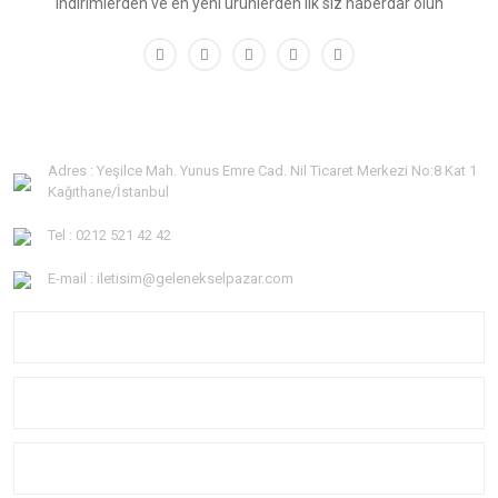
indirimlerden ve en yeni ürünlerden ilk siz haberdar olun
Adres : Yeşilce Mah. Yunus Emre Cad. Nil Ticaret Merkezi No:8 Kat 1
Kağıthane/İstanbul
Tel : 0212 521 42 42
E-mail : iletisim@gelenekselpazar.com
KURUMSAL
KATEGORİLER
YARDIM