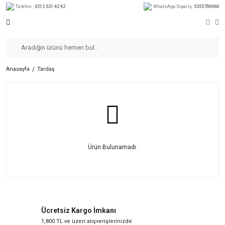
Telefon :
0212 521 42 42
WhatsApp Sipariş:
5355700960
Anasayfa
Tardaş
Ürün Bulunamadı.
Ücretsiz Kargo İmkanı
1,800 TL ve üzeri alışverişlerinizde