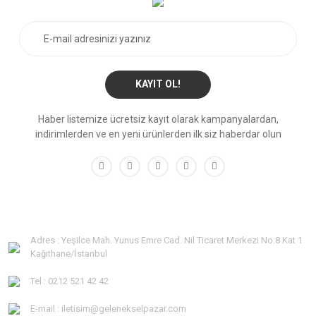
KAYIT OL!
Haber listemize ücretsiz kayıt olarak kampanyalardan,
indirimlerden ve en yeni ürünlerden ilk siz haberdar olun
Adres : Yeşilce Mah. Yunus Emre Cad. Nil Ticaret Merkezi No:8 Kat 1
Kağıthane/İstanbul
Tel : 0212 521 42 42
E-mail : iletisim@gelenekselpazar.com